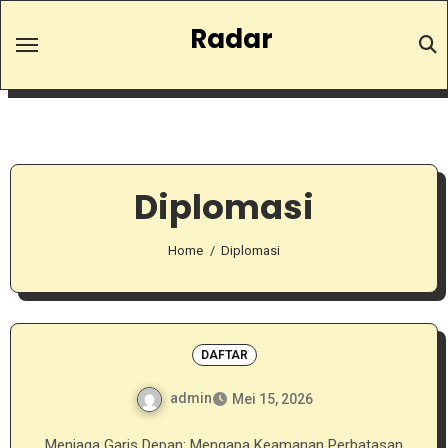
Skip
Radar
to
content
Diplomasi
Home
Diplomasi
DAFTAR
admin
Mei 15, 2026
Menjaga Garis Depan: Mengapa Keamanan Perbatasan